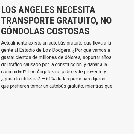
LOS ANGELES NECESITA
TRANSPORTE GRATUITO, NO
GÓNDOLAS COSTOSAS
Actualmente existe un autobús gratuito que lleva a la
gente al Estadio de Los Dodgers. ¿Por qué vamos a
gastar cientos de millones de dólares, soportar años
del tráfico causado por la construcción, y dañar a la
comunidad? Los Ángeles no pidió este proyecto y
¿quién lo utilizará? — 60% de las personas dijeron
que prefieren tomar un autobús gratuito, mientras que
solo 11% dijo que tomaría la góndola (que podría
costar hasta $30 dólares por boleto).