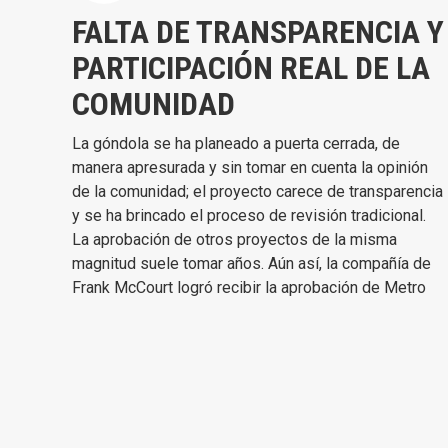
FALTA DE TRANSPARENCIA Y
PARTICIPACIÓN REAL DE LA
COMUNIDAD
La góndola se ha planeado a puerta cerrada, de
manera apresurada y sin tomar en cuenta la opinión
de la comunidad; el proyecto carece de transparencia
y se ha brincado el proceso de revisión tradicional.
La aprobación de otros proyectos de la misma
magnitud suele tomar años. Aún así, la compañía de
Frank McCourt logró recibir la aprobación de Metro
para un acuerdo de fuente única sin licitación para
que este proyecto avanzara en cuestión de meses.
No ha habido una revisión completa de su impacto en
el medio ambiente local, y LA ART, la entidad a cargo
de la ejecución, no le ha otorgado información
adicional sobre el proyecto a los miembros de la