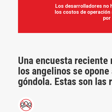
Los desarrolladores no 
los costos de operación a
por
Una encuesta reciente
los angelinos se opone 
góndola. Estas son las 