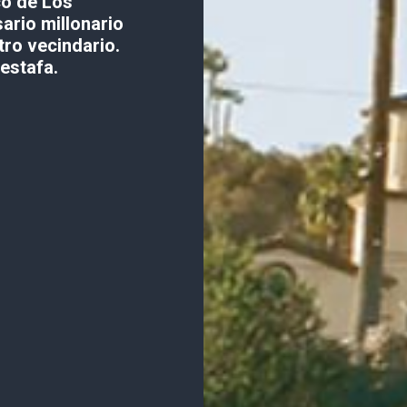
co de Los
ario millonario
ro vecindario.
estafa.