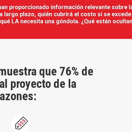
han proporcionado información relevante sobre la
 largo plazo, quién cubrirá el costo si se excede
 qué LA necesita una góndola. ¿Qué están oculta
 muestra que 76% de
al proyecto de la
razones: